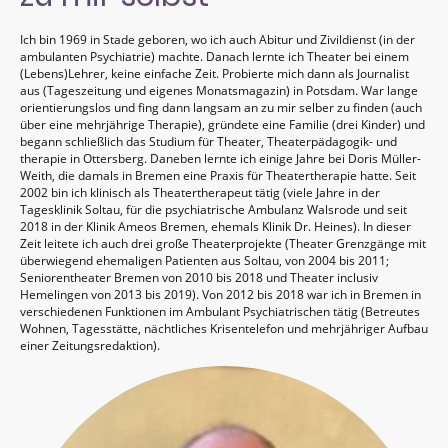
Ich bin 1969 in Stade geboren, wo ich auch Abitur und Zivildienst (in der
ambulanten Psychiatrie) machte. Danach lernte ich Theater bei einem
(Lebens)Lehrer, keine einfache Zeit. Probierte mich dann als Journalist
aus (Tageszeitung und eigenes Monatsmagazin) in Potsdam. War lange
orientierungslos und fing dann langsam an zu mir selber zu finden (auch
über eine mehrjährige Therapie), gründete eine Familie (drei Kinder) und
begann schließlich das Studium für Theater, Theaterpädagogik- und
therapie in Ottersberg. Daneben lernte ich einige Jahre bei Doris Müller-
Weith, die damals in Bremen eine Praxis für Theatertherapie hatte. Seit
2002 bin ich klinisch als Theatertherapeut tätig (viele Jahre in der
Tagesklinik Soltau, für die psychiatrische Ambulanz Walsrode und seit
2018 in der Klinik Ameos Bremen, ehemals Klinik Dr. Heines). In dieser
Zeit leitete ich auch drei große Theaterprojekte (Theater Grenzgänge mit
überwiegend ehemaligen Patienten aus Soltau, von 2004 bis 2011;
Seniorentheater Bremen von 2010 bis 2018 und Theater inclusiv
Hemelingen von 2013 bis 2019). Von 2012 bis 2018 war ich in Bremen in
verschiedenen Funktionen im Ambulant Psychiatrischen tätig (Betreutes
Wohnen, Tagesstätte, nächtliches Krisentelefon und mehrjähriger Aufbau
einer Zeitungsredaktion).