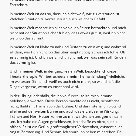
Fortschritt.
In meiner Welt ist das so, dass ich nicht weiß, wie zu vertrauen ist.
Welcher Situation zu vertrauen ist, auch welchem Gefühl.
In meiner Welt möchte ich alles von allen Seiten betrachten und mich
nicht mit der Situation sicher fühlen, dass etwas gut ist, weil ich nicht
weiß, ob das stimmt.
In meiner Welt ist Nähe zu nah und Distanz zu weit weg und während
all dem, weiß ich nicht, ob das überhaupt richtig ist, was ich fühle. Ob
es stimmig ist. Und ich weiß nicht nicht mal, wer das sein soll, für den
das stimmig ist.
Und in meiner Welt, in der ganz realen Welt, besuchte ich diese
Theatertherapie. Wir betrachteten mein Thema „Bindung“, vielleicht,
im weitesten Sinne, ich weiß es auch nicht mehr, so wie ich oft die
Dinge vergesse, wenn es emotional wird.
In der Übung jedenfalls, die ich vollführte, sollte mich jemand
ablehnen, abwerten. Diese Person möchte dass nicht, schafft das
nicht, flieht mit Tränen von der Bühne. Und dann stehe ich plötzlich
alleine auf der weiten Bühne und auch das erzielt seine Wirkung.
Tränen und Herr Heuer kommt zu mir, wir drehen uns gemeinsam
um. Ich habe die Augen geschlossen, ich schaffe es nicht, sie zu
öffnen. Es ist ein Gefühl größtmöglicher Verlorenheit, existentieller
Angst. Zerstörung. Und Scham. Ich spüre ihn neben mir stehen. Er