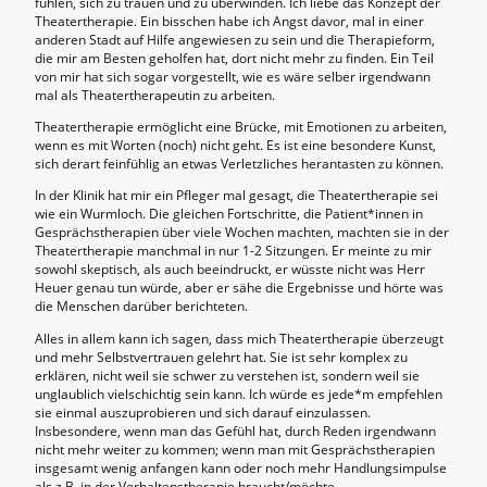
fühlen, sich zu trauen und zu überwinden. Ich liebe das Konzept der
Theatertherapie. Ein bisschen habe ich Angst davor, mal in einer
anderen Stadt auf Hilfe angewiesen zu sein und die Therapieform,
die mir am Besten geholfen hat, dort nicht mehr zu finden. Ein Teil
von mir hat sich sogar vorgestellt, wie es wäre selber irgendwann
mal als Theatertherapeutin zu arbeiten.
Theatertherapie ermöglicht eine Brücke, mit Emotionen zu arbeiten,
wenn es mit Worten (noch) nicht geht. Es ist eine besondere Kunst,
sich derart feinfühlig an etwas Verletzliches herantasten zu können.
In der Klinik hat mir ein Pfleger mal gesagt, die Theatertherapie sei
wie ein Wurmloch. Die gleichen Fortschritte, die Patient*innen in
Gesprächstherapien über viele Wochen machten, machten sie in der
Theatertherapie manchmal in nur 1-2 Sitzungen. Er meinte zu mir
sowohl skeptisch, als auch beeindruckt, er wüsste nicht was Herr
Heuer genau tun würde, aber er sähe die Ergebnisse und hörte was
die Menschen darüber berichteten.
Alles in allem kann ich sagen, dass mich Theatertherapie überzeugt
und mehr Selbstvertrauen gelehrt hat. Sie ist sehr komplex zu
erklären, nicht weil sie schwer zu verstehen ist, sondern weil sie
unglaublich vielschichtig sein kann. Ich würde es jede*m empfehlen
sie einmal auszuprobieren und sich darauf einzulassen.
Insbesondere, wenn man das Gefühl hat, durch Reden irgendwann
nicht mehr weiter zu kommen; wenn man mit Gesprächstherapien
insgesamt wenig anfangen kann oder noch mehr Handlungsimpulse
als z.B. in der Verhaltenstherapie braucht/möchte.