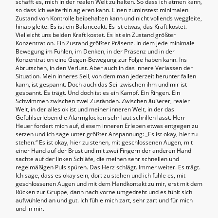
schafft es, mich in der realen Welt zu halten. So dass ich atmen kann,
so dass ich weiterhin agieren kann. Einen zuminstest minimalen
Zustand von Kontrolle beibehalten kann und nicht vollends weggleite,
hinab gleite. Es ist ein Balanceakt. Es ist etwas, das Kraft kostet.
Vielleicht uns beiden Kraft kostet. Es ist ein Zustand größter
Konzentration. Ein Zustand größter Präsenz. In dem jede minimale
Bewegung im Fühlen, im Denken, in der Präsenz und in der
Konzentration eine Gegen-Bewegung zur Folge haben kann. Ins
Abrutschen, in den Verlust. Aber auch in das innere Verlassen der
Situation. Mein inneres Seil, von dem man jederzeit herunter fallen
kann, ist gespannt. Doch auch das Seil zwischen ihm und mir ist
gespannt. Es trägt. Und doch ist es ein Kampf. Ein Ringen. Ein
Schwimmen zwischen zwei Zuständen. Zwischen äußerer, realer
Welt, in der alles ok ist und meiner inneren Welt, in der das
Gefühlserleben die Alarmglocken sehr laut schrillen lässt. Herr
Heuer fordert mich auf, diesem inneren Erleben etwas entgegen zu
setzen und ich sage unter größter Anspannung: „Es ist okay, hier zu
stehen.“ Es ist okay, hier zu stehen, mit geschlossenen Augen, mit
einer Hand auf der Brust und mit zwei Fingern der anderen Hand
sachte auf der linken Schläfe, die meinen sehr schnellen und
regelmäßigen Puls spüren. Das Herz schlägt. Immer weiter. Es trägt.
Ich sage, dass es okay sein, dort zu stehen und ich fühle es, mit
geschlossenen Augen und mit dem Handkontakt zu mir, erst mit dem
Rücken zur Gruppe, dann nach vorne umgedreht und es fühlt sich
aufwühlend an und gut. Ich fühle mich zart, sehr zart und für mich
und in mir.