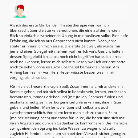
Als ich das erste Mal bei der Theatertherapie war, war ich
überrascht über die starken Emotionen, die eine auf dem ersten
Blick so einfach erscheinende Übung in mir auslösen sollte. Eine tiefe
Erfahrung, die ich so aus Gesprächen nicht kannte. Noch Jahre
später erinnere ich mich an sie. Die erste Zeit war, als würde mir
jemand einen Spiegel mit meinem wahren Ich vor’s Gesicht halten,
dessen Spiegelbild ich selbst noch nicht begriffen hatte. Ich lernte
mich neu kennen, lernte mich selbst zu lesen; weil ich verlernt hatte
mich zu sehen, ohne es zuvor überhaupt bemerkt zu haben. Am
Anfang kam es mir vor, Herr Heuer wüsste besser was in mir
vorging, als ich selbst.
Für mich ist Theatertherapie Spaß, Zusammenhalt, mit anderen in
Kontakt gehen und mit sich selbst in Kontakt sein, lernen, entdecken,
herantasten, Intimes erleben und (mit-)teilen, Schmerz fühlen und
aushalten, mutig sein, verborgene Gefühle erkennen, ihnen Raum
geben, und heilen. Man lernt viel über sich selbst, als auch
zwischenmenschlich. Vor allem lernt man, sich zu trauen. Es ist
(meiner Meinung nach) nur etwas für Leute, die bereit sind sich mit
ihren Ängsten und dunklen Gedanken zu konfrontieren. Die Therapie
zwingt einen den Sprung ins kalte Wasser zu wagen und stellt
zugleich Hilfsmittel bereit, um sich bei dem Versuch sicher genug zu