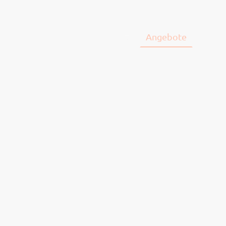
st
Intuitive Theatertherapie
Angebote
Konta