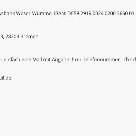
lksbank Weser-Wümme, IBAN: DE58 2919 0024 0200 3660 01
 3, 28203 Bremen
ir einfach eine Mail mit Angabe ihrer Telefonnummer. Ich s
il.de
Home
Impressum & Datenschutz
©Urheberrecht. Alle Rechte vorbehalten.