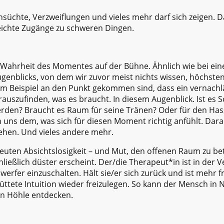
süchte, Verzweiflungen und vieles mehr darf sich zeigen. 
eichte Zugänge zu schweren Dingen.
e Wahrheit des Momentes auf der Bühne. Ähnlich wie bei ei
enblicks, von dem wir zuvor meist nichts wissen, höchste
 Beispiel an den Punkt gekommen sind, dass ein vernachlä
rauszufinden, was es braucht. In diesem Augenblick. Ist es
den? Braucht es Raum für seine Tränen? Oder für den Hass? 
 uns dem, was sich für diesen Moment richtig anfühlt. Dara
ehen. Und vieles andere mehr.
euten Absichtslosigkeit – und Mut, den offenen Raum zu b
chließlich düster erscheint. Der/die Therapeut*in ist in der 
erfer einzuschalten. Hält sie/er sich zurück und ist mehr fr
hüttete Intuition wieder freizulegen. So kann der Mensch in
en Höhle entdecken.